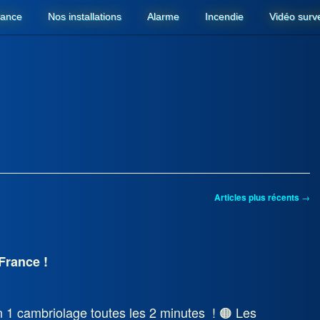
lance
Nos installations
Alarme
Incendie
Vidéo surve
MENU PRINCIPAL
rincipal
secondaire
Articles plus récents
→
France !
n 1 cambriolage toutes les 2 minutes ! 🟠 Les