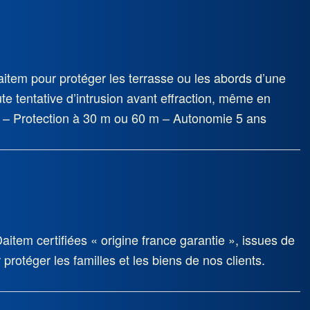
NAVIGATION DES ARTICLES
NAVIGATION DES ARTICLES
Daitem pour protéger les terrasse ou les abords d’une
ute tentative d’intrusion avant effraction, même en
 – Protection à 30 m ou 60 m – Autonomie 5 ans
aitem certifiées « origine france garantie », issues de
r protéger les familles et les biens de nos clients.