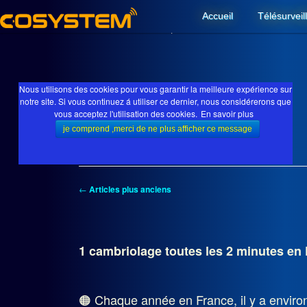
Accueil
Télésurveil
Pose d'alarme dans le Golfe de St Tropez
Aller au contenu p
Aller au contenu 
Nous utilisons des cookies pour vous garantir la meilleure expérience sur
notre site. Si vous continuez á utiliser ce dernier, nous considérerons que
NOS INSTALLATIONS:
ALARME
vous acceptez l'utilisation des cookies.
En savoir plus
←
Articles plus anciens
1 cambriolage toutes les 2 minutes en 
🟠 Chaque année en France, il y a enviro