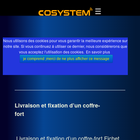
☰
Pose d'alarme dans le Golfe de St Tropez
MENU PRINCIPAL
ALLER AU CONTENU PRINCIPAL
ALLER AU CONTENU SECONDAIRE
ACCUEIL
Nous utilisons des cookies pour vous garantir la meilleure expérience sur
TÉLÉSURVEILLANCE
notre site. Si vous continuez á utiliser ce dernier, nous considérerons que
NOS INSTALLATIONS:
COFFRE
vous acceptez l'utilisation des cookies.
En savoir plus
NOS INSTALLATIONS
FORT
ALARME
CHOISIR SON ALARME
INCENDIE
Livraison et fixation d’un coffre-
fort
NORMES ET ASSURANCES
VIDÉO SURVEILLANCE
Livraison et fixation d’un coffre-fort Fichet
COFFRE FORT